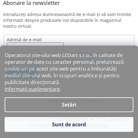
Abonare la newsletter
Introduceţi adresa dumneavoastră de e-mail şi vă vom trimite
informaţii despre produsele noi disponibile în magazinul
nostru virtual.
Adresă de e-mail
Sunt de acord cu prelucrarea datelor cu caracter
Operatorul site-ului web LEDart s.r.o., în calitate de
personal furnizate în conformitate cu
Politica de
operator de date cu caracter personal, prelucrează
confidențialitate
.
cookie-uri pe acest site web pentru a îmbunătăți
ABONARE
mediul site-ului web, în scopuri analitice și pentru
publicitate direcționată.
Informații suplimentare
.
Creat de Shoptet Premium
Setări
Drepturi de autor 2026
LEDPROMOTIA.ro
. Toate drepturile
Sunt de acord
rezervate.
Editați setările cookie-urilor