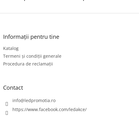
S
u
b
s
Informații pentru tine
o
Katalog
l
Termeni și condiții generale
Procedura de reclamații
Contact
info
@
ledpromotia.ro
https://www.facebook.com/ledakce/