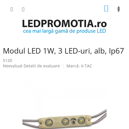
Treci
COŞ
la
conținut
DE
CUMPĂ
Modul LED 1W, 3 LED-uri, alb, Ip67
5120
Evaluarea
Neevaluat
Detalii de evaluare
Marcă:
V-TAC
medie
a
produsului
este
0.0
din
5
stele.