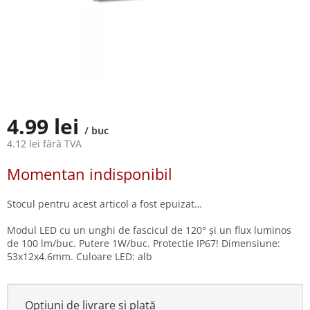
4.99 lei
/ buc
4.12 lei fără TVA
Evaluare
Momentan indisponibil
preţ:
Stocul pentru acest articol a fost epuizat…
Modul LED cu un unghi de fascicul de 120° și un flux luminos
de 100 lm/buc. Putere 1W/buc. Protectie IP67! Dimensiune:
53x12x4.6mm. Culoare LED: alb
Opțiuni de livrare și plată