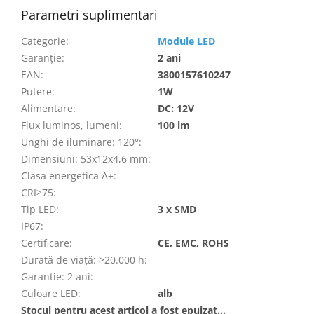
Parametri suplimentari
Categorie
:
Module LED
Garanţie
:
2 ani
EAN
:
3800157610247
Putere
:
1W
Alimentare
:
DC: 12V
Flux luminos, lumeni
:
100 lm
Unghi de iluminare: 120°
:
Dimensiuni: 53x12x4,6 mm
:
Clasa energetica A+
:
CRI>75
:
Tip LED
:
3 x SMD
IP67
:
Certificare
:
CE, EMC, ROHS
Durată de viață: >20.000 h
:
Garantie: 2 ani
:
Culoare LED
:
alb
Stocul pentru acest articol a fost epuizat…