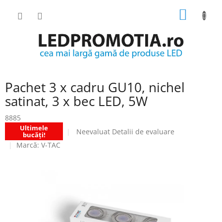
Treci
COŞ
la
conținut
DE
CUMPĂ
Pachet 3 x cadru GU10, nichel
satinat, 3 x bec LED, 5W
8885
Ultimele
Evaluarea
Neevaluat
Detalii de evaluare
bucăți!
medie
Marcă:
V-TAC
a
produsului
este
0.0
din
5
stele.