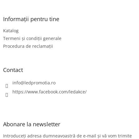
u
b
s
Informații pentru tine
o
Katalog
l
Termeni și condiții generale
Procedura de reclamații
Contact
info
@
ledpromotia.ro
https://www.facebook.com/ledakce/
Abonare la newsletter
Introduceţi adresa dumneavoastră de e-mail şi vă vom trimite