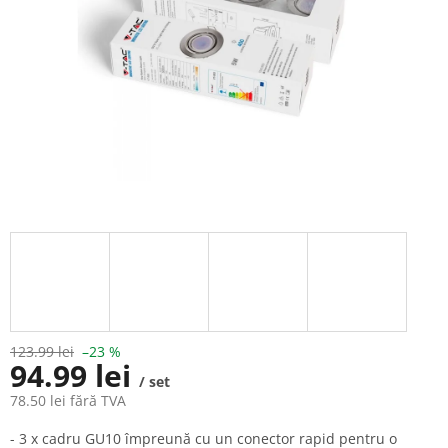
123.99 lei
–23 %
94.99 lei
/ set
78.50 lei fără TVA
Evaluare
- 3 x cadru GU10 împreună cu un conector rapid pentru o
preţ: