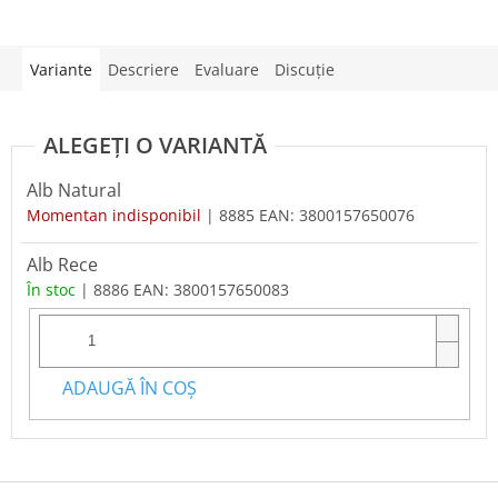
Variante
Descriere
Evaluare
Discuţie
Alb Natural
Momentan indisponibil
| 8885
EAN:
3800157650076
Alb Rece
În stoc
| 8886
EAN:
3800157650083
ADAUGĂ ÎN COŞ
S