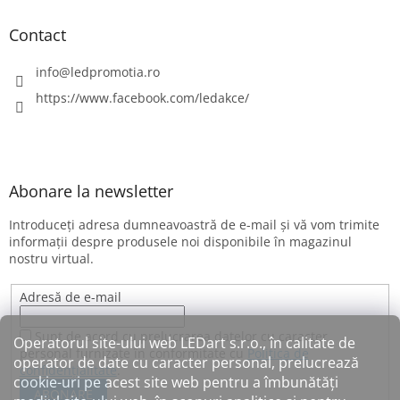
Contact
info
@
ledpromotia.ro
https://www.facebook.com/ledakce/
Abonare la newsletter
Introduceţi adresa dumneavoastră de e-mail şi vă vom trimite
informaţii despre produsele noi disponibile în magazinul
nostru virtual.
Adresă de e-mail
Sunt de acord cu prelucrarea datelor cu caracter
Operatorul site-ului web LEDart s.r.o., în calitate de
personal furnizate în conformitate cu
Politica de
operator de date cu caracter personal, prelucrează
confidențialitate
.
cookie-uri pe acest site web pentru a îmbunătăți
ABONARE