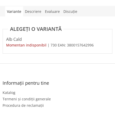
Variante
Descriere
Evaluare
Discuţie
Alb Cald
Momentan indisponibil
| 730
EAN:
3800157642996
S
u
b
s
Informații pentru tine
o
Katalog
l
Termeni și condiții generale
Procedura de reclamații