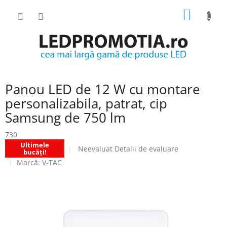
Treci
COŞ
la
conținut
DE
CUMPĂ
Panou LED de 12 W cu montare
personalizabila, patrat, cip
Samsung de 750 lm
730
Ultimele
Evaluarea
Neevaluat
Detalii de evaluare
bucăți!
medie
Marcă:
V-TAC
a
produsului
este
0.0
din
5
stele.