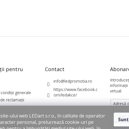
ții pentru
Contact
Abonare
Introduce
info
@
ledpromotia.ro
informaţii
https://www.facebook.c
virtual.
condiții generale
om/ledakce/
de reclamații
Adresă d
ite-ului web LEDart s.r.o., în calitate de operator
Sunt 
Sunt
personal
caracter personal, prelucrează cookie-uri pe
confiden
web pentru a îmbunătăți mediul site-ului web, în