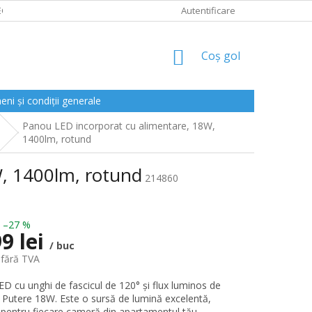
CLAMAȚII
Autentificare
COŞ
Coş gol
DE
CUMPĂRĂTURI
ni și condiții generale
Panou LED incorporat cu alimentare, 18W,
1400lm, rotund
, 1400lm, rotund
214860
–27 %
9 lei
/ buc
 fără TVA
D cu unghi de fascicul de 120° și flux luminos de
 Putere 18W. Este o sursă de lumină excelentă,
ă pentru fiecare cameră din apartamentul tău.