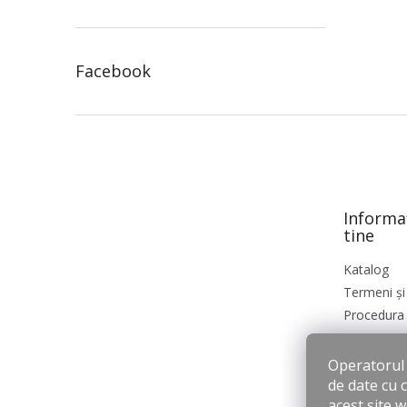
Facebook
S
u
b
s
o
Informa
l
tine
Katalog
Termeni și 
Procedura 
Operatorul s
de date cu 
acest site 