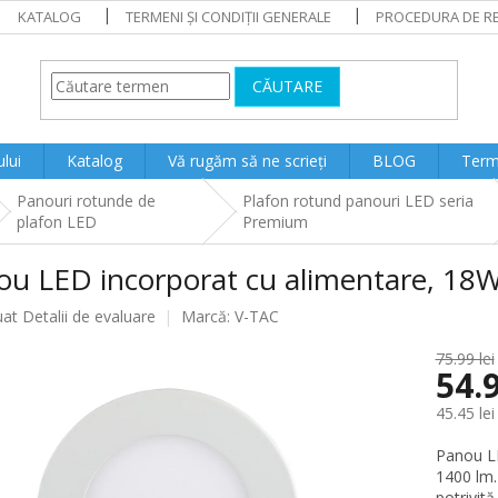
KATALOG
TERMENI ȘI CONDIȚII GENERALE
PROCEDURA DE RE
CĂUTARE
lui
Katalog
Vă rugăm să ne scrieți
BLOG
Terme
Panouri rotunde de
Plafon rotund panouri LED seria
plafon LED
Premium
ou LED incorporat cu alimentare, 18W
ea
uat
Detalii de evaluare
Marcă:
V-TAC
75.99 lei
54.9
lui
45.45 lei
Evaluare
Panou LE
preţ:
1400 lm.
potrivit