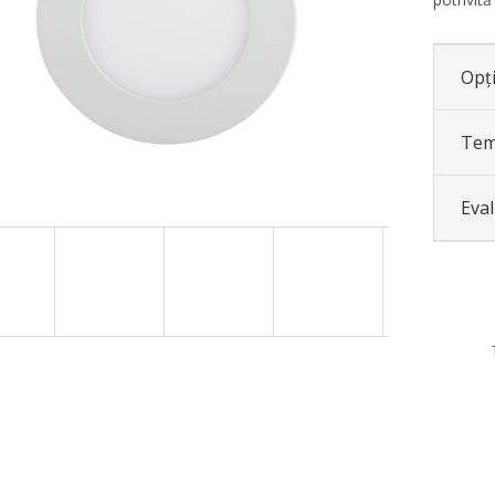
Opți
Tem
Eva