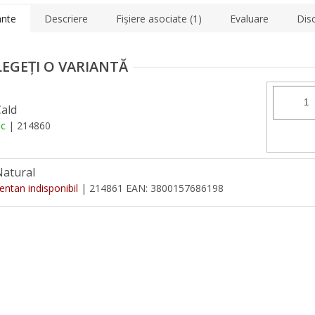
ante
Descriere
Fişiere asociate (1)
Evaluare
Disc
Cald
oc
| 214860
Natural
tan indisponibil
| 214861
EAN:
3800157686198