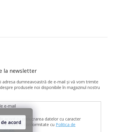
 la newsletter
ţi adresa dumneavoastră de e-mail şi vă vom trimite
 despre produsele noi disponibile în magazinul nostru
e e-mail
de acord cu prelucrarea datelor cu caracter
 de acord
 furnizate în conformitate cu
Politica de
țialitate
.