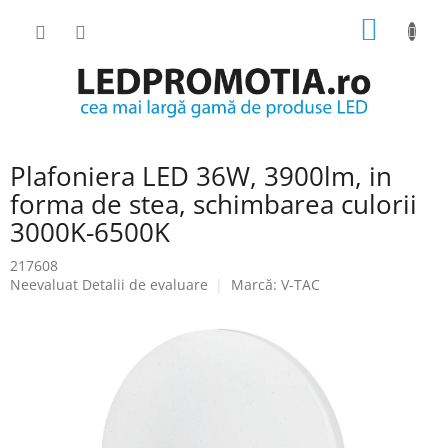
Treci
COŞ
la
conținut
DE
CUMPĂ
Plafoniera LED 36W, 3900lm, in
forma de stea, schimbarea culorii
3000K-6500K
217608
Evaluarea
Neevaluat
Detalii de evaluare
Marcă:
V-TAC
medie
a
produsului
este
0.0
din
5
stele.