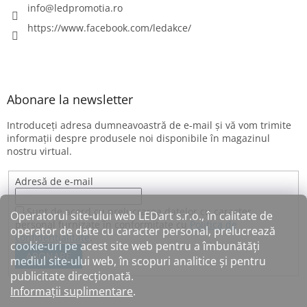
info
@
ledpromotia.ro
https://www.facebook.com/ledakce/
Abonare la newsletter
Introduceţi adresa dumneavoastră de e-mail şi vă vom trimite
informaţii despre produsele noi disponibile în magazinul
nostru virtual.
Adresă de e-mail
Sunt de acord cu prelucrarea datelor cu caracter
Operatorul site-ului web LEDart s.r.o., în calitate de
personal furnizate în conformitate cu
Politica de
operator de date cu caracter personal, prelucrează
confidențialitate
.
cookie-uri pe acest site web pentru a îmbunătăți
ABONARE
mediul site-ului web, în scopuri analitice și pentru
publicitate direcționată.
Informații suplimentare
.