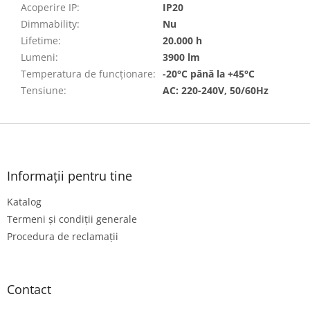
Acoperire IP
:
IP20
Dimmability
:
Nu
Lifetime
:
20.000 h
Lumeni
:
3900 lm
Temperatura de funcționare
:
-20°C până la +45°C
Tensiune
:
AC: 220-240V, 50/60Hz
S
u
b
s
Informații pentru tine
o
Katalog
l
Termeni și condiții generale
Procedura de reclamații
Contact