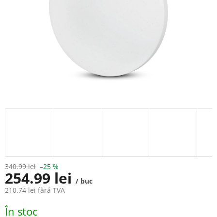
340.99 lei
–25 %
254.99 lei
/ buc
210.74 lei fără TVA
Evaluare
În stoc
preţ: