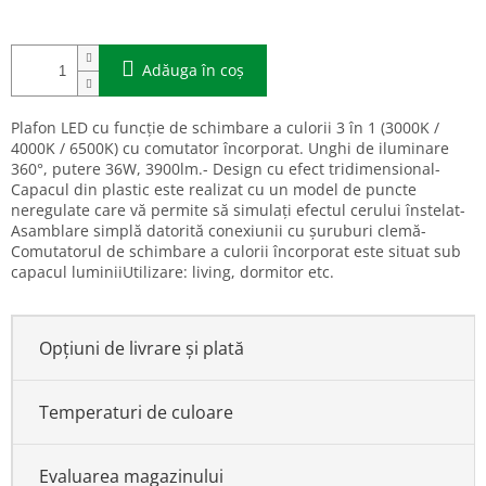
Adăuga în coş
Plafon LED cu funcție de schimbare a culorii 3 în 1 (3000K /
4000K / 6500K) cu comutator încorporat. Unghi de iluminare
360°, putere 36W, 3900lm.- Design cu efect tridimensional-
Capacul din plastic este realizat cu un model de puncte
neregulate care vă permite să simulați efectul cerului înstelat-
Asamblare simplă datorită conexiunii cu șuruburi clemă-
Comutatorul de schimbare a culorii încorporat este situat sub
capacul luminiiUtilizare: living, dormitor etc.
Opțiuni de livrare și plată
Temperaturi de culoare
Evaluarea magazinului