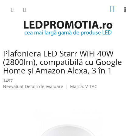
Treci
COŞ
la
conținut
DE
CUMPĂ
Plafoniera LED Starr WiFi 40W
(2800lm), compatibilă cu Google
Home și Amazon Alexa, 3 în 1
1497
Evaluarea
Neevaluat
Detalii de evaluare
Marcă:
V-TAC
medie
a
produsului
este
0.0
din
5
stele.