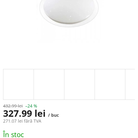
432.99 lei
–24 %
327.99 lei
/ buc
271.07 lei fără TVA
Evaluare
În stoc
preţ: