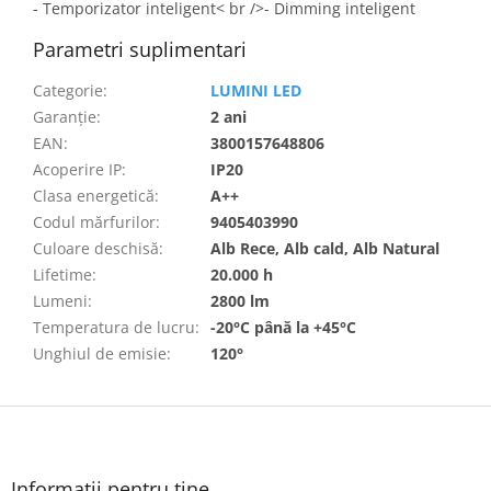
- Temporizator inteligent< br />- Dimming inteligent
Parametri suplimentari
Categorie
:
LUMINI LED
Garanţie
:
2 ani
EAN
:
3800157648806
Acoperire IP
:
IP20
Clasa energetică
:
A++
Codul mărfurilor
:
9405403990
Culoare deschisă
:
Alb Rece, Alb cald, Alb Natural
Lifetime
:
20.000 h
Lumeni
:
2800 lm
Temperatura de lucru
:
-20°C până la +45°C
Unghiul de emisie
:
120°
S
u
b
s
Informații pentru tine