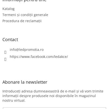
o
Katalog
l
Termeni și condiții generale
Procedura de reclamații
Contact
info
@
ledpromotia.ro
https://www.facebook.com/ledakce/
Abonare la newsletter
Introduceţi adresa dumneavoastră de e-mail şi vă vom trimite
informaţii despre produsele noi disponibile în magazinul
nostru virtual.