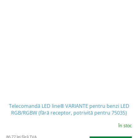
Telecomandă LED line® VARIANTE pentru benzi LED
RGB/RGBW (fără receptor, potrivită pentru 75035)
[471338]
În stoc
86.77 lei fără TVA