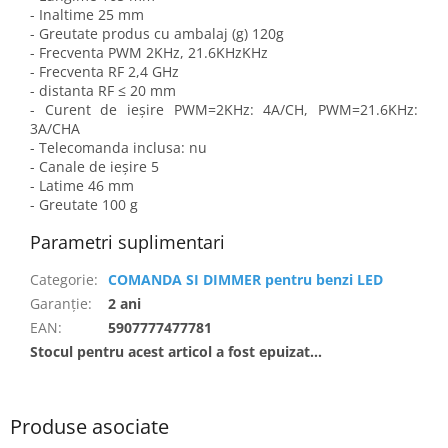
- Inaltime 25 mm
- Greutate produs cu ambalaj (g) 120g
- Frecventa PWM 2KHz, 21.6KHzKHz
- Frecventa RF 2,4 GHz
- distanta RF ≤ 20 mm
- Curent de ieșire PWM=2KHz: 4A/CH, PWM=21.6KHz:
3A/CHA
- Telecomanda inclusa: nu
- Canale de ieșire 5
- Latime 46 mm
- Greutate 100 g
Parametri suplimentari
Categorie
:
COMANDA SI DIMMER pentru benzi LED
Garanţie
:
2 ani
EAN
:
5907777477781
Stocul pentru acest articol a fost epuizat…
Produse asociate