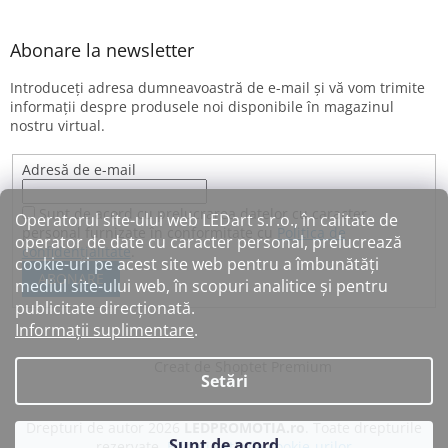
Abonare la newsletter
Introduceţi adresa dumneavoastră de e-mail şi vă vom trimite
informaţii despre produsele noi disponibile în magazinul
nostru virtual.
Adresă de e-mail
Sunt de acord cu prelucrarea datelor cu caracter
Operatorul site-ului web LEDart s.r.o., în calitate de
personal furnizate în conformitate cu
Politica de
operator de date cu caracter personal, prelucrează
confidențialitate
.
cookie-uri pe acest site web pentru a îmbunătăți
ABONARE
mediul site-ului web, în scopuri analitice și pentru
publicitate direcționată.
Informații suplimentare
.
Creat de Shoptet Premium
Setări
Drepturi de autor 2026
LEDPROMOTIA.ro
. Toate drepturile
Sunt de acord
rezervate.
Editați setările cookie-urilor