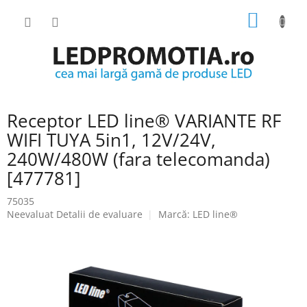
Treci
COŞ
la
conținut
DE
CUMPĂ
Receptor LED line® VARIANTE RF
WIFI TUYA 5in1, 12V/24V,
240W/480W (fara telecomanda)
[477781]
75035
Evaluarea
Neevaluat
Detalii de evaluare
Marcă:
LED line®
medie
a
produsului
este
0.0
din
5