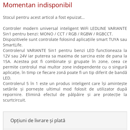
Evaluare
Momentan indisponibil
preţ:
Stocul pentru acest articol a fost epuizat…
Controler modern universal inteligent WiFi LEDLINE VARIANTE
5in1 pentru benzi: MONO / CCT / RGB / RGBW / RGBCCT.
Dispozitivele sunt controlate folosind aplicațiile smart TUYA sau
SmartLife.
Controlerul VARIANTE 5in1 pentru benzi LED functioneaza la
12V sau 24V iar puterea sa maxima de sarcina este de pana la
15A. Acestea pot fi combinate și grupate în zone, ceea ce
permite controlul mai multor zone independente cu o singură
aplicație, în timp ce fiecare zonă poate fi un tip diferit de bandă
LED.
Controlerul 5 în 1 este un produs inteligent care își amintește
setările și pornește ultimul mod folosit de utilizator după
repornire. Elimină efectul de pâlpâire și are protecție la
scurtcircuit.
Opțiuni de livrare și plată