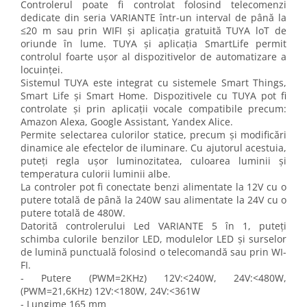
Controlerul poate fi controlat folosind telecomenzi
dedicate din seria VARIANTE într-un interval de până la
≤20 m sau prin WIFI și aplicația gratuită TUYA loT de
oriunde în lume. TUYA și aplicația SmartLife permit
controlul foarte ușor al dispozitivelor de automatizare a
locuinței.
Sistemul TUYA este integrat cu sistemele Smart Things,
Smart Life și Smart Home. Dispozitivele cu TUYA pot fi
controlate și prin aplicații vocale compatibile precum:
Amazon Alexa, Google Assistant, Yandex Alice.
Permite selectarea culorilor statice, precum și modificări
dinamice ale efectelor de iluminare. Cu ajutorul acestuia,
puteți regla ușor luminozitatea, culoarea luminii și
temperatura culorii luminii albe.
La controler pot fi conectate benzi alimentate la 12V cu o
putere totală de până la 240W sau alimentate la 24V cu o
putere totală de 480W.
Datorită controlerului Led VARIANTE 5 în 1, puteți
schimba culorile benzilor LED, modulelor LED și surselor
de lumină punctuală folosind o telecomandă sau prin WI-
FI.
- Putere (PWM=2KHz) 12V:<240W, 24V:<480W,
(PWM=21,6KHz) 12V:<180W, 24V:<361W
- Lungime 165 mm