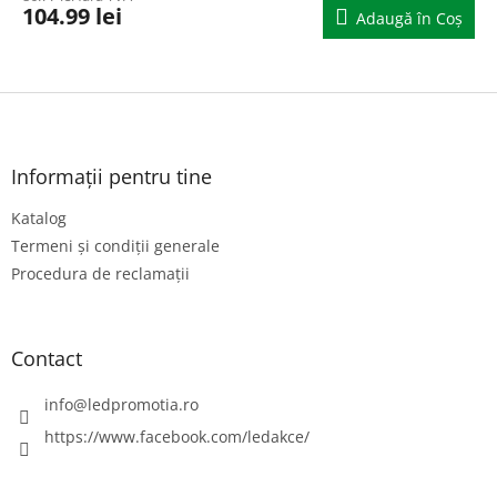
104.99 lei
Adaugă în Coş
S
u
b
s
Informații pentru tine
o
Katalog
l
Termeni și condiții generale
Procedura de reclamații
Contact
info
@
ledpromotia.ro
https://www.facebook.com/ledakce/