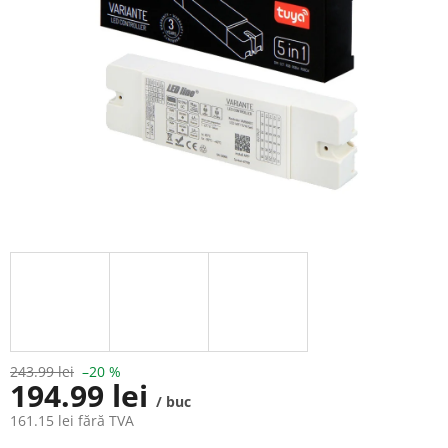
stele.
243.99 lei
–20 %
194.99 lei
/ buc
161.15 lei fără TVA