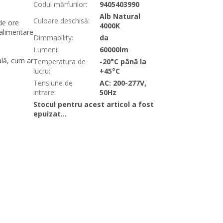
Codul mărfurilor
:
9405403990
Alb Natural
Culoare deschisă
:
de ore
4000K
alimentare
Dimmability
:
da
Lumeni
:
60000lm
ală, cum ar
Temperatura de
-20°C până la
lucru
:
+45°C
Tensiune de
AC: 200-277V,
intrare
:
50Hz
Stocul pentru acest articol a fost
epuizat…