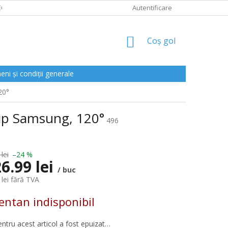
CLAMAȚII
Autentificare
COŞ
Coş gol
DE
CUMPĂRĂTURI
ni și condiții generale
20°
cip Samsung, 120°
496
lei
–24 %
6.99 lei
/ buc
 lei fără TVA
ntan indisponibil
entru acest articol a fost epuizat…