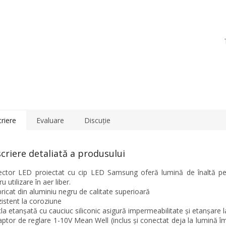
riere
Evaluare
Discuţie
criere detaliată a produsului
ector LED proiectat cu cip LED Samsung oferă lumină de înaltă p
u utilizare în aer liber.
bricat din aluminiu negru de calitate superioară
zistent la coroziune
icla etanșată cu cauciuc siliconic asigură impermeabilitate și etanșare l
aptor de reglare 1-10V Mean Well (inclus și conectat deja la lumină 