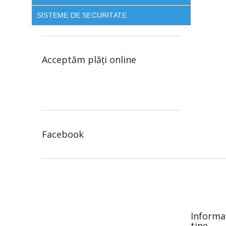
SISTEME DE SECURITATE
Acceptăm plăţi online
Facebook
S
u
b
s
o
Informa
l
tine