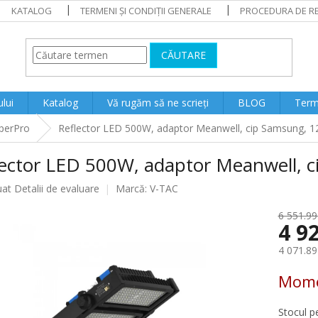
KATALOG
TERMENI ȘI CONDIȚII GENERALE
PROCEDURA DE RE
CĂUTARE
lui
Katalog
Vă rugăm să ne scrieți
BLOG
Terme
perPro
Reflector LED 500W, adaptor Meanwell, cip Samsung, 1
lector LED 500W, adaptor Meanwell, 
ea
uat
Detalii de evaluare
Marcă:
V-TAC
6 551.99 
4 92
lui
4 071.89
Evaluare
Mome
preţ:
Stocul p