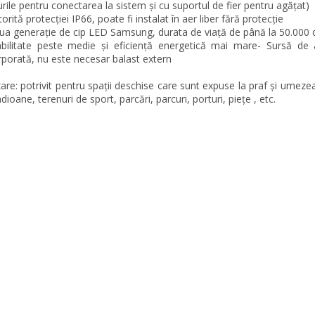
urile pentru conectarea la sistem și cu suportul de fier pentru agățat)
orită protecției IP66, poate fi instalat în aer liber fără protecție
ua generație de cip LED Samsung, durata de viață de până la 50.000 
abilitate peste medie și eficiență energetică mai mare- Sursă de 
rporată, nu este necesar balast extern
izare: potrivit pentru spații deschise care sunt expuse la praf și umeze
adioane, terenuri de sport, parcări, parcuri, porturi, piețe , etc.