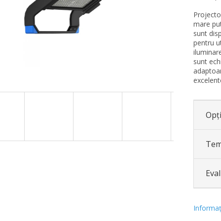
Projecto
mare put
sunt dis
pentru ut
iluminare
sunt ech
adaptoar
excelent
Opți
Tem
Eva
Informaţi