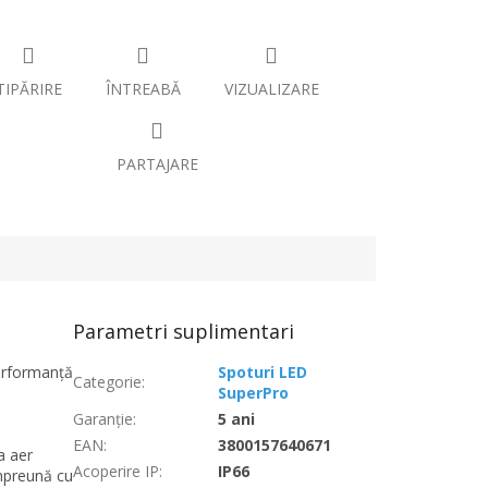
TIPĂRIRE
ÎNTREABĂ
VIZUALIZARE
PARTAJARE
Parametri suplimentari
erformanță
Spoturi LED
Categorie
:
SuperPro
Garanţie
:
5 ani
EAN
:
3800157640671
a aer
Acoperire IP
:
IP66
împreună cu