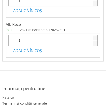
ADAUGĂ ÎN COŞ
Alb Rece
În stoc
| 232176
EAN:
3800170252301
ADAUGĂ ÎN COŞ
S
u
b
s
Informații pentru tine
o
Katalog
l
Termeni și condiții generale