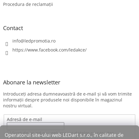
Procedura de reclamații
Contact
info
@
ledpromotia.ro
https://www.facebook.com/ledakce/
Abonare la newsletter
Introduceţi adresa dumneavoastră de e-mail şi vă vom trimite
informaţii despre produsele noi disponibile în magazinul
nostru virtual.
Adresă de e-mail
Sunt de acord cu prelucrarea datelor cu caracter
Operatorul site-ului web LEDart s.r.o., în calitate de
personal furnizate în conformitate cu
Politica de