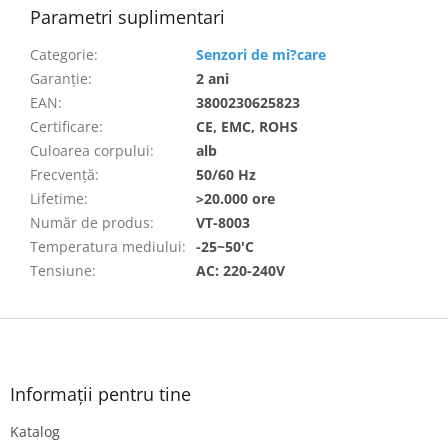
Parametri suplimentari
Categorie
:
Senzori de mi?care
Garanţie
:
2 ani
EAN
:
3800230625823
Certificare
:
CE, EMC, ROHS
Culoarea corpului
:
alb
Frecvență
:
50/60 Hz
Lifetime
:
>20.000 ore
Număr de produs
:
VT-8003
Temperatura mediului
:
-25~50'C
Tensiune
:
AC: 220-240V
S
u
b
s
Informații pentru tine
o
Katalog
l