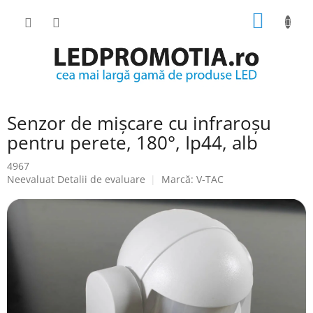
Treci
COŞ
la
conținut
DE
CUMPĂ
Senzor de mișcare cu infraroșu
pentru perete, 180°, Ip44, alb
4967
Evaluarea
Neevaluat
Detalii de evaluare
Marcă:
V-TAC
medie
a
produsului
este
0.0
din
5
stele.