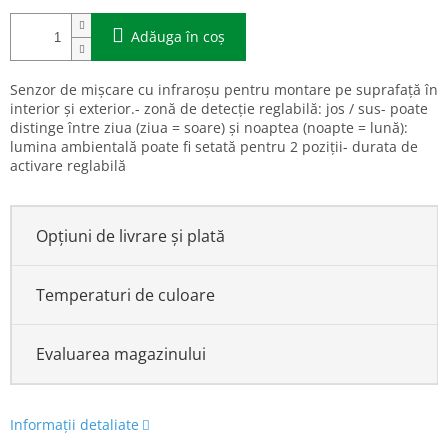
Adăuga în coş
Senzor de mișcare cu infraroșu pentru montare pe suprafață în
interior și exterior.- zonă de detecție reglabilă: jos / sus- poate
distinge între ziua (ziua = soare) și noaptea (noapte = lună):
lumina ambientală poate fi setată pentru 2 poziții- durata de
activare reglabilă
Opțiuni de livrare și plată
Temperaturi de culoare
Evaluarea magazinului
Informaţii detaliate