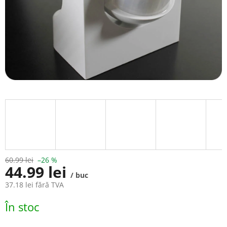
60.99 lei
–26 %
44.99 lei
/ buc
37.18 lei fără TVA
Evaluare
În stoc
preţ: