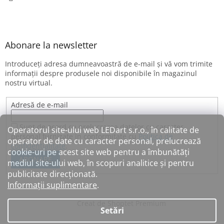
Abonare la newsletter
Introduceţi adresa dumneavoastră de e-mail şi vă vom trimite
informaţii despre produsele noi disponibile în magazinul
nostru virtual.
Adresă de e-mail
Sunt de acord cu prelucrarea datelor cu caracter
Operatorul site-ului web LEDart s.r.o., în calitate de
personal furnizate în conformitate cu
Politica de
operator de date cu caracter personal, prelucrează
confidențialitate
.
cookie-uri pe acest site web pentru a îmbunătăți
ABONARE
mediul site-ului web, în scopuri analitice și pentru
publicitate direcționată.
Informații suplimentare
.
Creat de Shoptet Premium
Setări