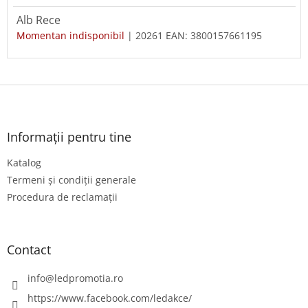
Alb Rece
Momentan indisponibil
| 20261
EAN:
3800157661195
S
u
b
s
Informații pentru tine
o
Katalog
l
Termeni și condiții generale
Procedura de reclamații
Contact
info
@
ledpromotia.ro
https://www.facebook.com/ledakce/