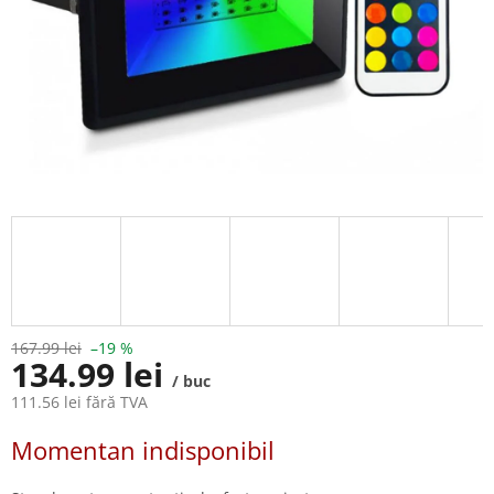
167.99 lei
–19 %
134.99 lei
/ buc
111.56 lei fără TVA
Evaluare
Momentan indisponibil
preţ: