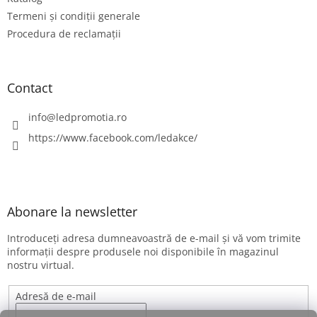
l
Termeni și condiții generale
Procedura de reclamații
Contact
info
@
ledpromotia.ro
https://www.facebook.com/ledakce/
Abonare la newsletter
Introduceţi adresa dumneavoastră de e-mail şi vă vom trimite
informaţii despre produsele noi disponibile în magazinul
nostru virtual.
Adresă de e-mail