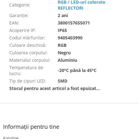
RGB / LED-uri colorate
Categorie
:
REFLECTORI
Garanţie
:
2 ani
EAN
:
3800157655071
Acoperire IP
:
IP65
Codul mărfurilor
:
9405403990
Culoare deschisă
:
RGB
Culoarea corpului
:
Negru
Materialul corpului
:
Aluminiu
Temperatura de
-20°C până la 45°C
lucru
:
Tip de cipuri LED
:
SMD
Stocul pentru acest articol a fost epuizat…
S
u
b
s
Informații pentru tine
o
Katalog