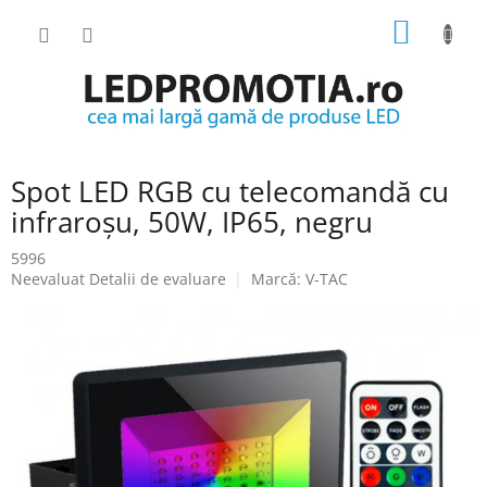
Treci
COŞ
la
conținut
DE
CUMPĂ
Spot LED RGB cu telecomandă cu
infraroșu, 50W, IP65, negru
5996
Evaluarea
Neevaluat
Detalii de evaluare
Marcă:
V-TAC
medie
a
produsului
este
0.0
din
5
stele.