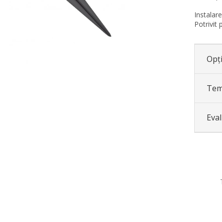
Instalare
Potrivit
Opți
Tem
Eva