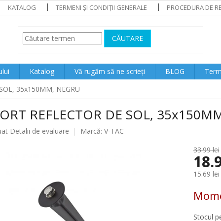
KATALOG
TERMENI ȘI CONDIȚII GENERALE
PROCEDURA DE RE
CĂUTARE
lui
Katalog
Vă rugăm să ne scrieți
BLOG
Terme
SOL, 35x150MM, NEGRU
ORT REFLECTOR DE SOL, 35x150M
ea
uat
Detalii de evaluare
Marcă:
V-TAC
33.99 lei
18.9
lui
15.69 lei
Evaluare
Mome
preţ:
Stocul p