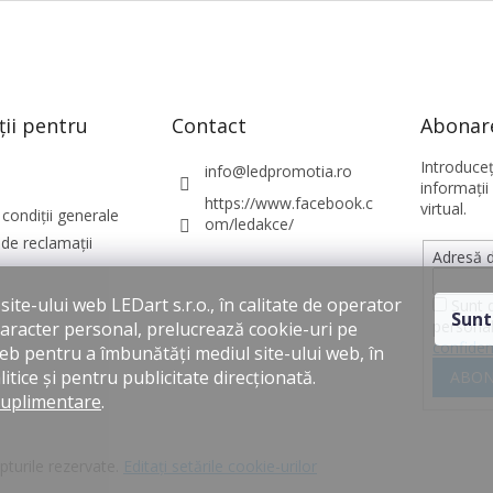
ții pentru
Contact
Abonare
Introduce
info
@
ledpromotia.ro
informaţii
https://www.facebook.c
virtual.
condiții generale
om/ledakce/
de reclamații
Adresă d
ite-ului web LEDart s.r.o., în calitate de operator
Sunt 
Sunt
personal
caracter personal, prelucrează cookie-uri pe
confiden
web pentru a îmbunătăți mediul site-ului web, în
itice și pentru publicitate direcționată.
ABON
suplimentare
.
pturile rezervate.
Editați setările cookie-urilor