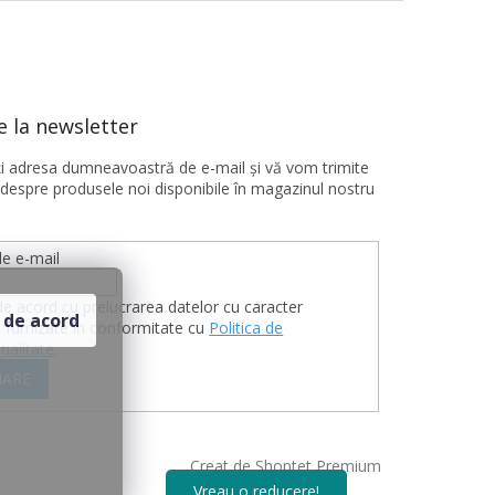
 la newsletter
ţi adresa dumneavoastră de e-mail şi vă vom trimite
 despre produsele noi disponibile în magazinul nostru
e e-mail
de acord cu prelucrarea datelor cu caracter
 de acord
 furnizate în conformitate cu
Politica de
țialitate
.
ARE
Creat de Shoptet Premium
Vreau o reducere!