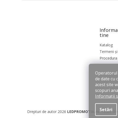
S
u
b
s
o
Informa
l
tine
Katalog
Termeni și 
Procedura 
Operatorul s
de date cu 
acest site 
scopuri anal
Informații 
Setări
Drepturi de autor 2026
LEDPROMOTIA.ro
. Toate dre