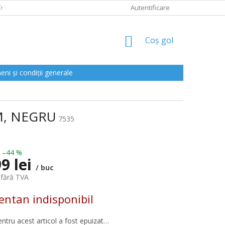
CLAMAȚII
Autentificare
COŞ
Coş gol
DE
CUMPĂRĂTURI
ni și condiții generale
M, NEGRU
7535
–44 %
9 lei
/ buc
 fără TVA
ntan indisponibil
entru acest articol a fost epuizat…