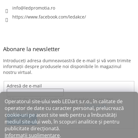
info
@
ledpromotia.ro
https://www.facebook.com/ledakce/
Abonare la newsletter
Introduceţi adresa dumneavoastră de e-mail şi vă vom trimite
informaţii despre produsele noi disponibile în magazinul
nostru virtual.
Adresă de e-mail
Sunt de acord cu prelucrarea datelor cu caracter
Operatorul site-ului web LEDart s.r.o., în calitate de
personal furnizate în conformitate cu
Politica de
operator de date cu caracter personal, prelucrează
confidențialitate
.
cookie-uri pe acest site web pentru a îmbunătăți
ABONARE
mediul site-ului web, în scopuri analitice și pentru
publicitate direcționată.
Informații suplimentare
.