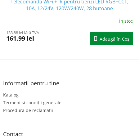
Telecomanda WiFi + IR pentru benzi LED RGB+CCT,
10A, 12/24V, 120W/240W, 28 butoane
În stoc
133.88 lei fără TVA
161.99 lei
Adaugă în Coş
S
u
b
s
Informații pentru tine
o
Katalog
l
Termeni și condiții generale
Procedura de reclamații
Contact