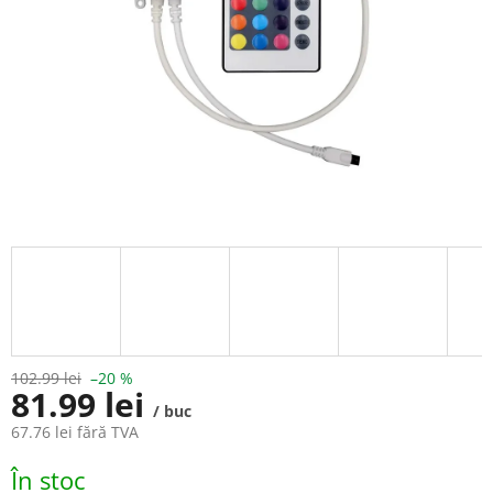
102.99 lei
–20 %
81.99 lei
/ buc
67.76 lei fără TVA
Evaluare
În stoc
preţ: