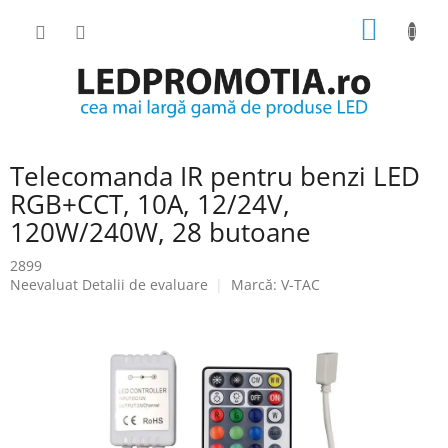
Treci
COŞ
la
conținut
DE
CUMPĂ
Telecomanda IR pentru benzi LED
RGB+CCT, 10A, 12/24V,
120W/240W, 28 butoane
2899
Evaluarea
Neevaluat
Detalii de evaluare
Marcă:
V-TAC
medie
a
produsului
este
0.0
din
5
stele.