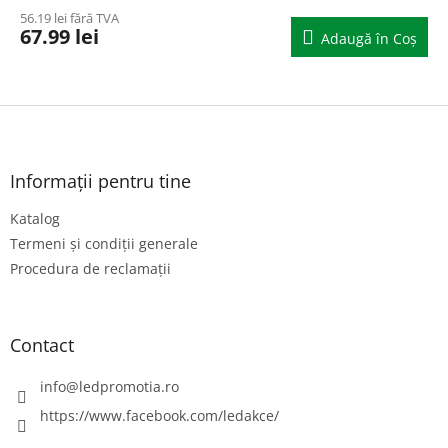
56.19 lei fără TVA
67.99 lei
Adaugă în Coş
S
u
b
s
Informații pentru tine
o
Katalog
l
Termeni și condiții generale
Procedura de reclamații
Contact
info
@
ledpromotia.ro
https://www.facebook.com/ledakce/