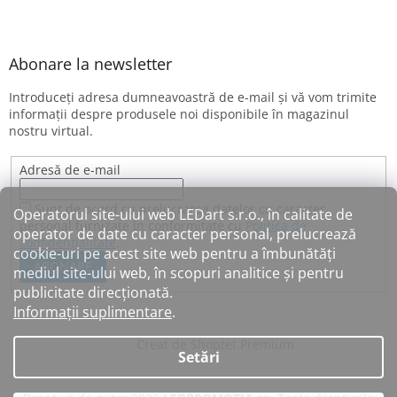
Abonare la newsletter
Introduceţi adresa dumneavoastră de e-mail şi vă vom trimite
informaţii despre produsele noi disponibile în magazinul
nostru virtual.
Adresă de e-mail
Sunt de acord cu prelucrarea datelor cu caracter
Operatorul site-ului web LEDart s.r.o., în calitate de
personal furnizate în conformitate cu
Politica de
operator de date cu caracter personal, prelucrează
confidențialitate
.
cookie-uri pe acest site web pentru a îmbunătăți
ABONARE
mediul site-ului web, în scopuri analitice și pentru
publicitate direcționată.
Informații suplimentare
.
Creat de Shoptet Premium
Setări