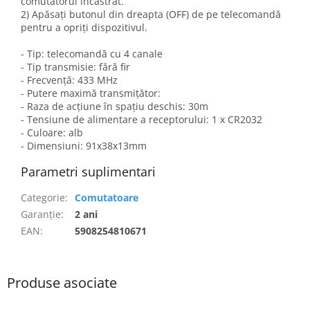
comutatorul încastrat.
2) Apăsați butonul din dreapta (OFF) de pe telecomandă
pentru a opriți dispozitivul.
- Tip: telecomandă cu 4 canale
- Tip transmisie: fără fir
- Frecvență: 433 MHz
- Putere maximă transmițător:
- Raza de acțiune în spațiu deschis: 30m
- Tensiune de alimentare a receptorului: 1 x CR2032
- Culoare: alb
- Dimensiuni: 91x38x13mm
Parametri suplimentari
Categorie
:
Comutatoare
Garanţie
:
2 ani
EAN
:
5908254810671
Produse asociate