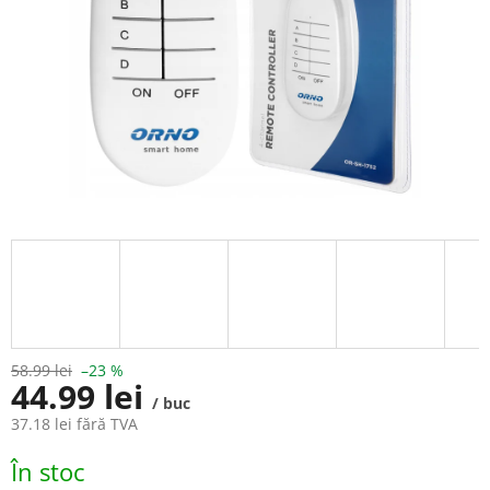
58.99 lei
–23 %
44.99 lei
/ buc
37.18 lei fără TVA
Evaluare
În stoc
preţ: