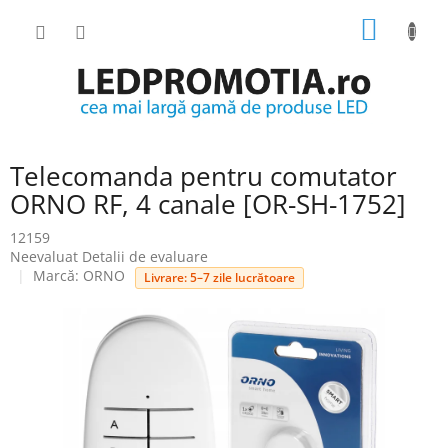
Treci
COŞ
la
conținut
DE
CUMPĂ
Telecomanda pentru comutator
ORNO RF, 4 canale [OR-SH-1752]
12159
Evaluarea
Neevaluat
Detalii de evaluare
medie
Marcă:
ORNO
Livrare: 5–7 zile lucrătoare
a
produsului
este
0.0
din
5
stele.