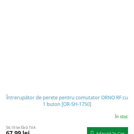
Întrerupător de perete pentru comutator ORNO RF cu
1 buton [OR-SH-1750]
În stoc
56.19 lei fără TVA
67.99 lei
Adaugă în Coş