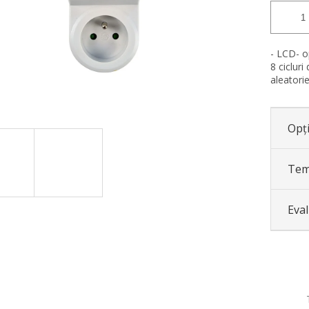
- LCD- o
8 ciclur
aleatorie
Opți
Tem
Eva