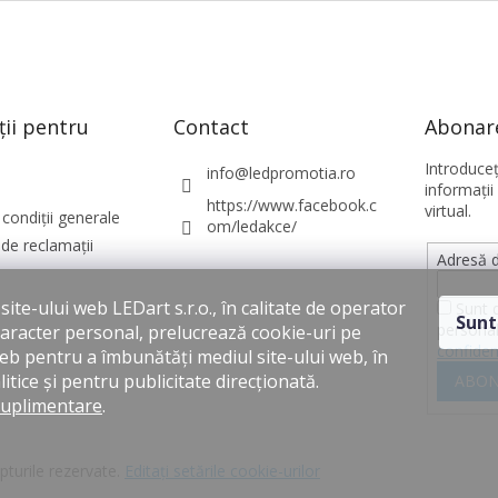
ții pentru
Contact
Abonare
Introduce
info
@
ledpromotia.ro
informaţii
https://www.facebook.c
virtual.
condiții generale
om/ledakce/
de reclamații
Adresă d
ite-ului web LEDart s.r.o., în calitate de operator
Sunt 
Sunt
personal
caracter personal, prelucrează cookie-uri pe
confiden
web pentru a îmbunătăți mediul site-ului web, în
itice și pentru publicitate direcționată.
ABON
suplimentare
.
pturile rezervate.
Editați setările cookie-urilor