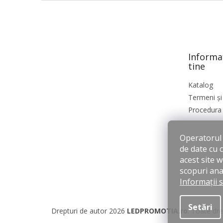
S
u
b
s
o
Informa
l
tine
Katalog
Termeni și 
Procedura 
Operatorul s
de date cu 
acest site 
scopuri anal
Informații 
Setări
Drepturi de autor 2026
LEDPROMOTIA.ro
. Toate dre