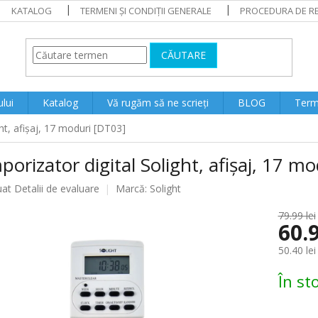
KATALOG
TERMENI ȘI CONDIȚII GENERALE
PROCEDURA DE RE
CĂUTARE
lui
Katalog
Vă rugăm să ne scrieți
BLOG
Terme
ht, afișaj, 17 moduri [DT03]
orizator digital Solight, afișaj, 17 m
ea
uat
Detalii de evaluare
Marcă:
Solight
79.99 lei
60.9
lui
50.40 lei
Evaluare
În st
preţ: