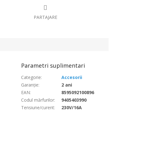
PARTAJARE
Parametri suplimentari
Categorie
:
Accesorii
Garanţie
:
2 ani
EAN
:
8595092100896
Codul mărfurilor
:
9405403990
Tensiune/curent
:
230V/16A