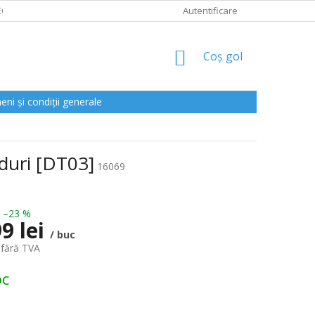
CLAMAȚII
Autentificare
COŞ
Coş gol
DE
CUMPĂRĂTURI
ni și condiții generale
oduri [DT03]
16069
–23 %
9 lei
/ buc
 fără TVA
oc