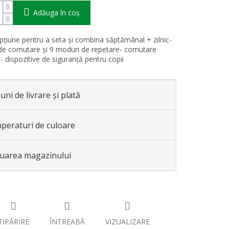
Adăuga în coş
pțiune pentru a seta și combina săptămânal + zilnic-
i de comutare și 9 moduri de repetare- comutare
- dispozitive de siguranță pentru copii
uni de livrare și plată
peraturi de culoare
luarea magazinului
TIPĂRIRE
ÎNTREABĂ
VIZUALIZARE