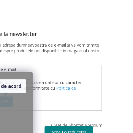
 la newsletter
ţi adresa dumneavoastră de e-mail şi vă vom trimite
 despre produsele noi disponibile în magazinul nostru
e e-mail
de acord cu prelucrarea datelor cu caracter
 de acord
 furnizate în conformitate cu
Politica de
țialitate
.
ARE
Creat de Shoptet Premium
Vreau o reducere!