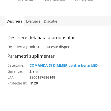
Descriere
Evaluare
Discuţie
Descriere detaliată a produsului
Descrierea produsului nu este disponibilă
Parametri suplimentari
Categorie
:
COMANDA SI DIMMER pentru benzi LED
Garanţie
:
2 ani
EAN
:
3800157636148
Protecție IP
:
IP 20
S
u
b