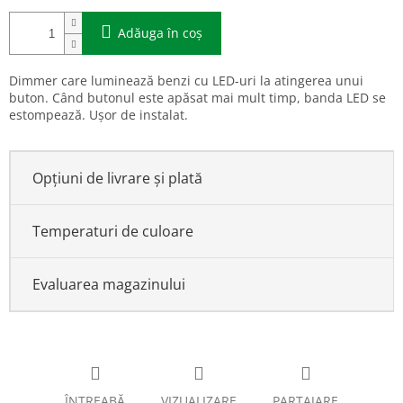
Adăuga în coş
Dimmer care luminează benzi cu LED-uri la atingerea unui
buton. Când butonul este apăsat mai mult timp, banda LED se
estompează. Ușor de instalat.
Opțiuni de livrare și plată
Temperaturi de culoare
Evaluarea magazinului
ÎNTREABĂ
VIZUALIZARE
PARTAJARE