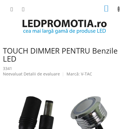
Treci
COŞ
la
conținut
DE
CUMPĂ
TOUCH DIMMER PENTRU Benzile
LED
3341
Evaluarea
Neevaluat
Detalii de evaluare
Marcă:
V-TAC
medie
a
produsului
este
0.0
din
5
stele.