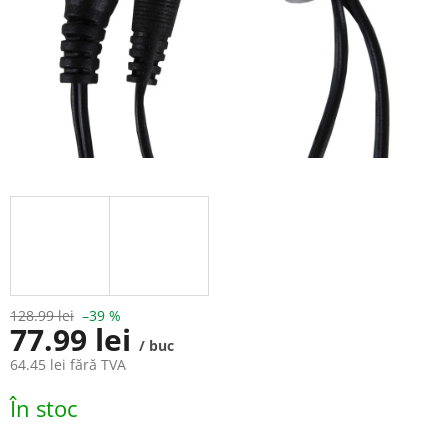
128.99 lei
–39 %
77.99 lei
/ buc
64.45 lei fără TVA
Evaluare
În stoc
preţ: