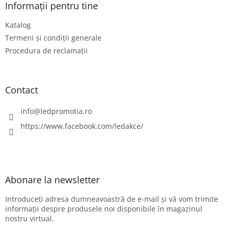
s
Informații pentru tine
o
Katalog
l
Termeni și condiții generale
Procedura de reclamații
Contact
info
@
ledpromotia.ro
https://www.facebook.com/ledakce/
Abonare la newsletter
Introduceţi adresa dumneavoastră de e-mail şi vă vom trimite
informaţii despre produsele noi disponibile în magazinul
nostru virtual.