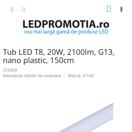
Treci
COŞ
la
conținut
DE
CUMPĂ
Tub LED T8, 20W, 2100lm, G13,
nano plastic, 150cm
216309
Evaluarea
Neevaluat
Detalii de evaluare
Marcă:
V-TAC
medie
a
produsului
este
0.0
din
5
stele.