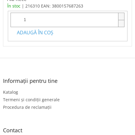
În stoc
| 216310
EAN:
3800157687263
ADAUGĂ ÎN COŞ
S
u
b
s
Informații pentru tine
o
Katalog
l
Termeni și condiții generale
Procedura de reclamații
Contact