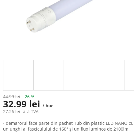
44.99 lei
–26 %
32.99 lei
/ buc
27.26 lei fără TVA
Evaluare
- demarorul face parte din pachet Tub din plastic LED NANO cu
preţ:
un unghi al fasciculului de 160° și un flux luminos de 2100lm.