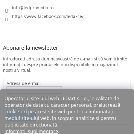
info
@
ledpromotia.ro
https://www.facebook.com/ledakce/
Abonare la newsletter
Introduceţi adresa dumneavoastră de e-mail şi vă vom trimite
informaţii despre produsele noi disponibile în magazinul
nostru virtual.
Adresă de e-mail
Sunt de acord cu prelucrarea datelor cu caracter
Operatorul site-ului web LEDart s.r.o., în calitate de
personal furnizate în conformitate cu
Politica de
operator de date cu caracter personal, prelucrează
confidențialitate
.
cookie-uri pe acest site web pentru a îmbunătăți
ABONARE
mediul site-ului web, în scopuri analitice și pentru
publicitate direcționată.
Informații suplimentare
.