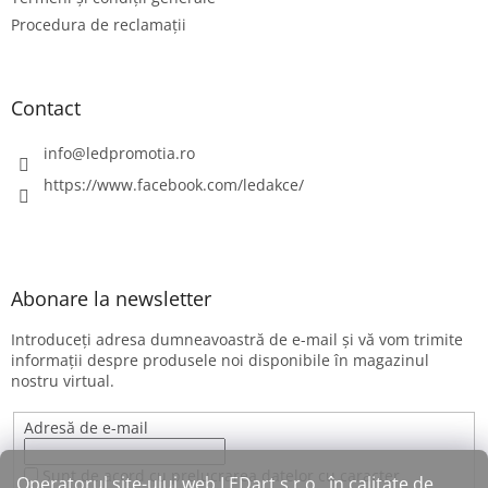
Procedura de reclamații
Contact
info
@
ledpromotia.ro
https://www.facebook.com/ledakce/
Abonare la newsletter
Introduceţi adresa dumneavoastră de e-mail şi vă vom trimite
informaţii despre produsele noi disponibile în magazinul
nostru virtual.
Adresă de e-mail
Sunt de acord cu prelucrarea datelor cu caracter
Operatorul site-ului web LEDart s.r.o., în calitate de