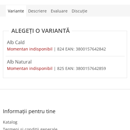
Variante
Descriere
Evaluare
Discuţie
Alb Cald
Momentan indisponibil
| 824
EAN:
3800157642842
Alb Natural
Momentan indisponibil
| 825
EAN:
3800157642859
S
u
b
s
Informații pentru tine
o
Katalog
l
Termeni și condiții generale