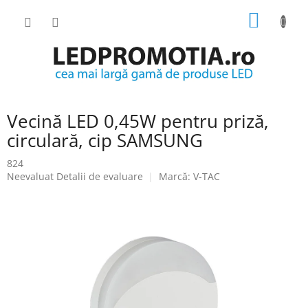
Treci
COŞ
la
conținut
DE
CUMPĂ
Vecină LED 0,45W pentru priză,
circulară, cip SAMSUNG
824
Evaluarea
Neevaluat
Detalii de evaluare
Marcă:
V-TAC
medie
a
produsului
este
0.0
din
5
stele.