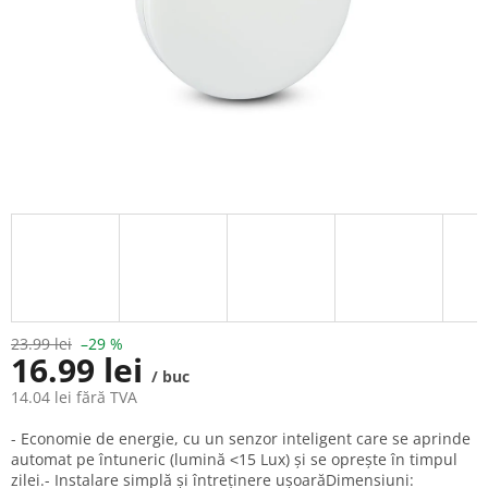
23.99 lei
–29 %
16.99 lei
/ buc
14.04 lei fără TVA
Evaluare
- Economie de energie, cu un senzor inteligent care se aprinde
preţ:
automat pe întuneric (lumină ˂15 Lux) și se oprește în timpul
zilei.- Instalare simplă și întreținere ușoarăDimensiuni: