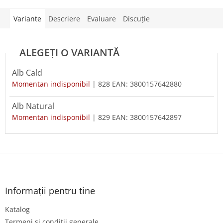
Variante
Descriere
Evaluare
Discuţie
Alb Cald
Momentan indisponibil
| 828
EAN:
3800157642880
Alb Natural
Momentan indisponibil
| 829
EAN:
3800157642897
S
u
b
s
Informații pentru tine
o
Katalog
l
Termeni și condiții generale