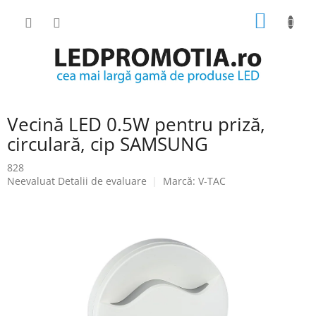
Treci
COŞ
la
conținut
DE
CUMPĂ
Vecină LED 0.5W pentru priză,
circulară, cip SAMSUNG
828
Evaluarea
Neevaluat
Detalii de evaluare
Marcă:
V-TAC
medie
a
produsului
este
0.0
din
5
stele.