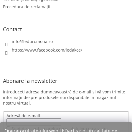
Procedura de reclamații
Contact
info
@
ledpromotia.ro
https://www.facebook.com/ledakce/
Abonare la newsletter
Introduceţi adresa dumneavoastră de e-mail şi vă vom trimite
informaţii despre produsele noi disponibile în magazinul
nostru virtual.
Adresă de e-mail
Sunt de acord cu prelucrarea datelor cu caracter
Operatorul site-ului web LEDart s.r.o., în calitate de