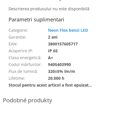
Descrierea produsului nu este disponibilă
Parametri suplimentari
Categorie
:
Neon Flex benzi LED
Garanţie
:
2 ani
EAN
:
3800157605717
Acoperire IP
:
IP 65
Clasa energetică
:
A+
Codul mărfurilor
:
9405403990
Flux de lumină
:
320±5% lm/m
Lifetime
:
20.000 h
Stocul pentru acest articol a fost epuizat…