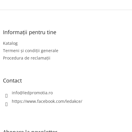
S
u
b
s
Informații pentru tine
o
Katalog
l
Termeni și condiții generale
Procedura de reclamații
Contact
info
@
ledpromotia.ro
https://www.facebook.com/ledakce/
Abonare la newsletter