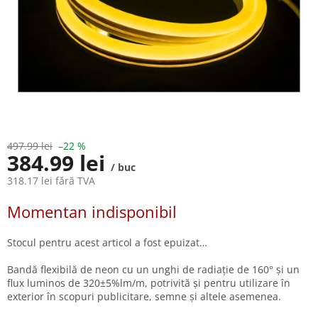
497.99 lei
–22 %
384.99 lei
/ buc
318.17 lei fără TVA
Evaluare
Momentan indisponibil
preţ:
Stocul pentru acest articol a fost epuizat…
Bandă flexibilă de neon cu un unghi de radiație de 160° și un
flux luminos de 320±5%lm/m, potrivită și pentru utilizare în
exterior în scopuri publicitare, semne și altele asemenea.