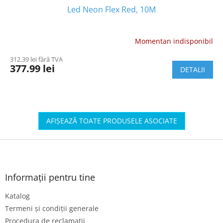
Led Neon Flex Red, 10M
Momentan indisponibil
312.39 lei fără TVA
377.99 lei
DETALII
AFIŞEAZĂ TOATE PRODUSELE ASOCIATE
S
u
b
s
Informații pentru tine
o
Katalog
l
Termeni și condiții generale
Procedura de reclamații