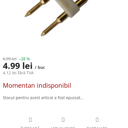
6.99 lei
–28 %
4.99 lei
/ buc
4.12 lei fără TVA
Evaluare
Momentan indisponibil
preţ:
Stocul pentru acest articol a fost epuizat…