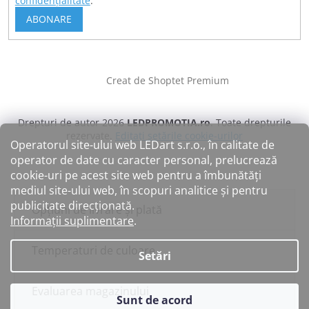
confidențialitate
.
ABONARE
Creat de Shoptet Premium
Drepturi de autor 2026
LEDPROMOTIA.ro
. Toate drepturile
rezervate.
Editați setările cookie-urilor
Operatorul site-ului web LEDart s.r.o., în calitate de
operator de date cu caracter personal, prelucrează
cookie-uri pe acest site web pentru a îmbunătăți
mediul site-ului web, în scopuri analitice și pentru
publicitate direcționată.
Opțiuni de livrare și plată
Informații suplimentare
.
Temperaturi de culoare
Setări
Evaluarea magazinului
Sunt de acord