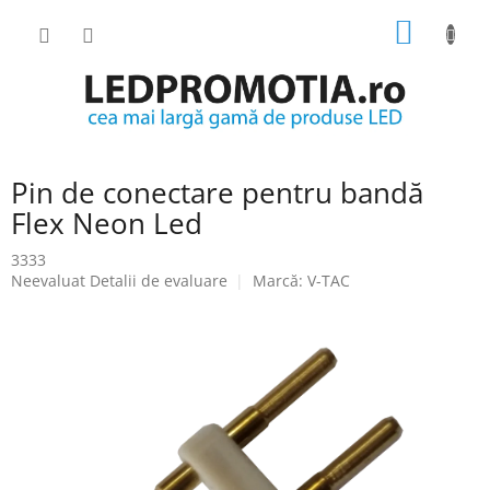
Treci
COŞ
la
conținut
DE
CUMPĂ
Pin de conectare pentru bandă
Flex Neon Led
3333
Evaluarea
Neevaluat
Detalii de evaluare
Marcă:
V-TAC
medie
a
produsului
este
0.0
din
5
stele.