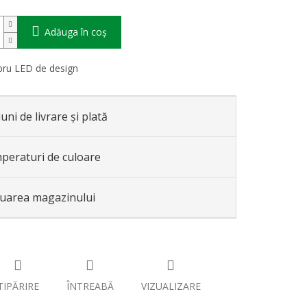
Adăuga în coş
bru LED de design
uni de livrare și plată
peraturi de culoare
luarea magazinului
TIPĂRIRE
ÎNTREABĂ
VIZUALIZARE