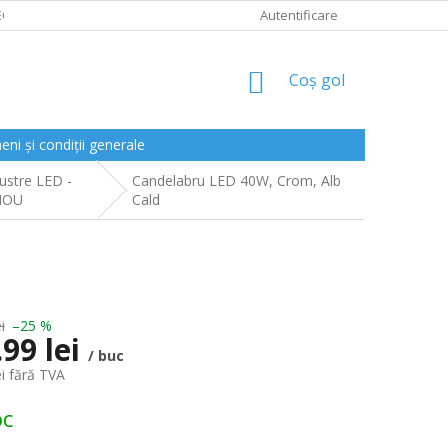
CLAMAȚII
Autentificare
COŞ
Coş gol
DE
CUMPĂRĂTURI
ni și condiții generale
ustre LED -
Candelabru LED 40W, Crom, Alb
NOU
Cald
i
–25 %
.99 lei
/ buc
ei fără TVA
oc