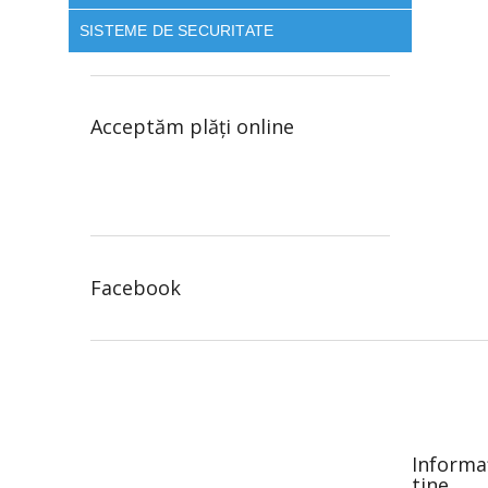
SISTEME DE SECURITATE
Acceptăm plăţi online
Facebook
S
u
b
s
o
Informa
l
tine