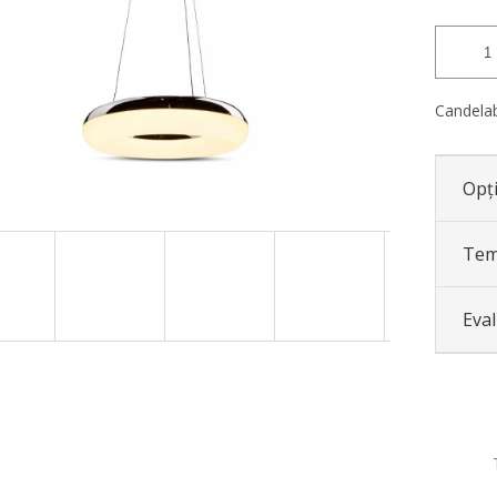
Candela
Opți
Tem
Eva