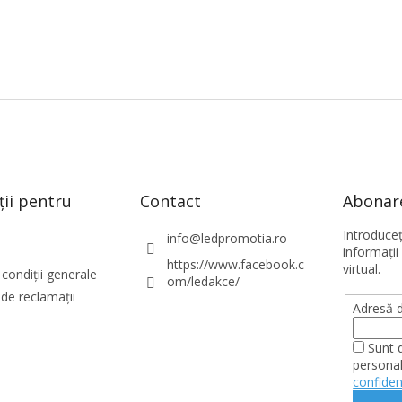
ții pentru
Contact
Abonare
Introduce
info
@
ledpromotia.ro
informaţii
https://www.facebook.c
virtual.
condiții generale
om/ledakce/
de reclamații
Adresă d
Sunt 
personal
confiden