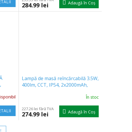
TALII
Adaugă în Coş
284.99 lei
Ă
Lampă de masă reîncărcabilă 3.5W,
,
400lm, CCT, IP54, 2x2000mAh,
H,
verde, 1+1 gratuit! [204430]
sponibil
În stoc
]
227.26 lei fără TVA
TALII
Adaugă în Coş
274.99 lei
E