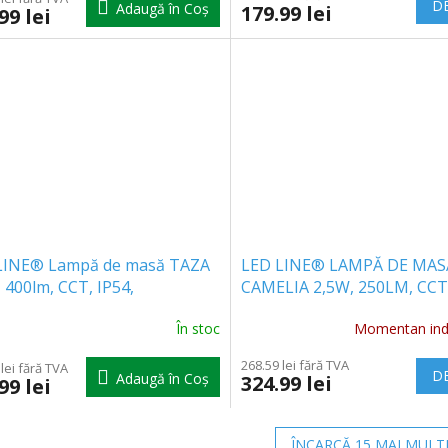
DE
Adaugă în Coş
179.99 lei
99 lei
LINE® Lampă de masă TAZA
LED LINE® LAMPĂ DE MAS
 400lm, CCT, IP54,
CAMELIA 2,5W, 250LM, CCT
ărcabilă, 2x2000mAh, galbenă
REÎNCĂRCABILĂ, 2X2000MA
În stoc
Momentan indi
971]
NEGRU, 1+1 gratis! [204423
268.59 lei fără TVA
lei fără TVA
DE
Adaugă în Coş
324.99 lei
99 lei
ÎNCARCĂ 15 MAI MULT