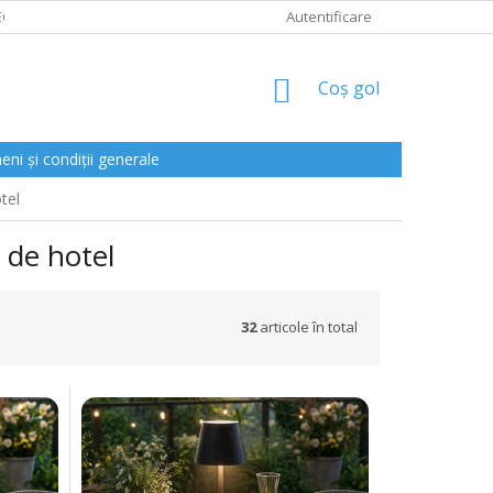
CLAMAȚII
Autentificare
COŞ
Coş gol
DE
CUMPĂRĂTURI
ni și condiții generale
tel
 de hotel
32
articole în total