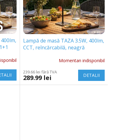
 400lm,
Lampă de masă TAZA 3.5W, 400lm,
 1+1
CCT, reîncărcabilă, neagră
[203853-II]
sponibil
Momentan indisponibil
239.66 lei fără TVA
TALII
DETALII
289.99 lei