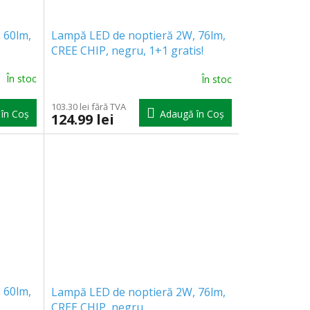
 60lm,
Lampă LED de noptieră 2W, 76lm,
CREE CHIP, negru, 1+1 gratis!
În stoc
În stoc
103.30 lei fără TVA
în Coş
Adaugă în Coş
124.99 lei
 60lm,
Lampă LED de noptieră 2W, 76lm,
CREE CHIP, negru