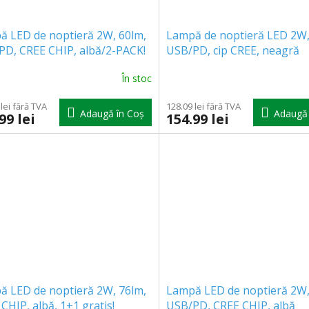
ă LED de noptieră 2W, 60lm,
Lampă de noptieră LED 2W,
PD, CREE CHIP, albă/2-PACK!
USB/PD, cip CREE, neagră
În stoc
lei fără TVA
128.09 lei fără TVA
Adaugă în Coş
Adaugă 
99 lei
154.99 lei
ă LED de noptieră 2W, 76lm,
Lampă LED de noptieră 2W,
CHIP, albă, 1+1 gratis!
USB/PD, CREE CHIP, albă