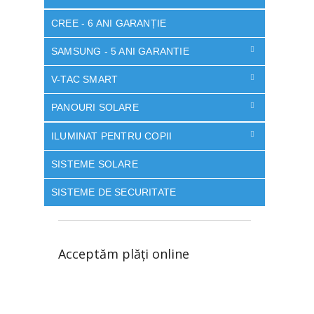
CREE - 6 ANI GARANȚIE
SAMSUNG - 5 ANI GARANTIE
V-TAC SMART
PANOURI SOLARE
ILUMINAT PENTRU COPII
SISTEME SOLARE
SISTEME DE SECURITATE
Acceptăm plăţi online