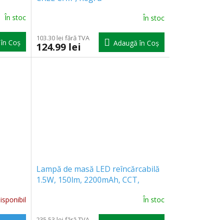
În stoc
În stoc
103.30 lei fără TVA
în Coş
Adaugă în Coş
124.99 lei
,
Lampă de masă LED reîncărcabilă
1.5W, 150lm, 2200mAh, CCT,
neagră
sponibil
În stoc
235.53 lei fără TVA