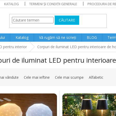
KATALOG
TERMENI ȘI CONDIȚII GENERALE
PROCEDURA DE RE
CĂUTARE
lui
Katalog
Vă rugăm să ne scrieți
BLOG
Terme
D pentru interior
Corpuri de iluminat LED pentru interioare de ho
uri de iluminat LED pentru interioare
mai vândute
Cele mai ieftine
Cele mai scumpe
Alfabetic