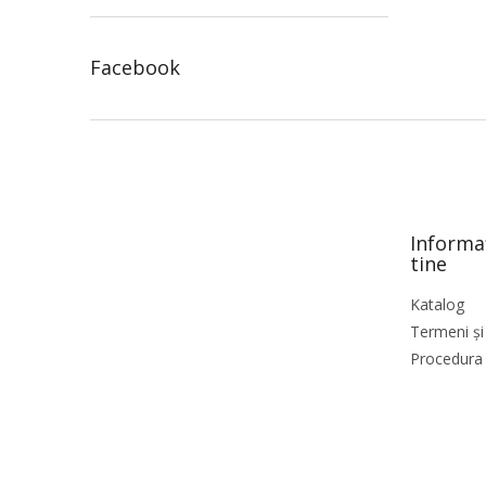
Facebook
S
u
b
s
o
Informa
l
tine
Katalog
Termeni și 
Procedura 