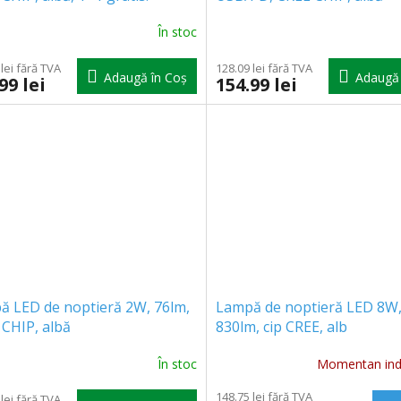
În stoc
lei fără TVA
128.09 lei fără TVA
Adaugă în Coş
Adaugă 
99 lei
154.99 lei
ă LED de noptieră 2W, 76lm,
Lampă de noptieră LED 8W
CHIP, albă
830lm, cip CREE, alb
În stoc
Momentan indi
148.75 lei fără TVA
lei fără TVA