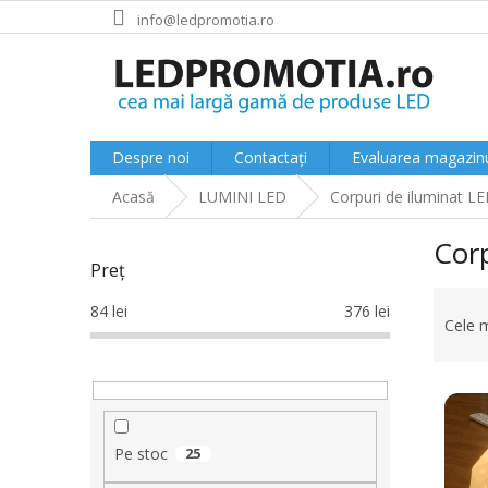
Treci
info@ledpromotia.ro
la
conținut
Despre noi
Contactați
Evaluarea magazinu
Acasă
LUMINI LED
Corpuri de iluminat LE
B
Corp
a
Preţ
r
S
ă
84
lei
376
lei
e
l
Cele 
l
a
e
t
L
c
e
i
t
r
s
a
a
Pe stoc
25
t
r
l