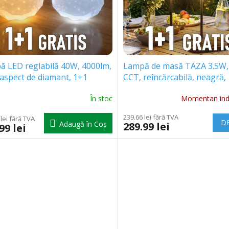
ă LED reglabilă 40W, 4000lm,
Lampă de masă TAZA 3.5W,
aspect de diamant, 1+1
CCT, reîncărcabilă, neagră,
s!
gratis! [203853-II]
În stoc
Momentan indi
239.66 lei fără TVA
lei fără TVA
DE
Adaugă în Coş
289.99 lei
99 lei