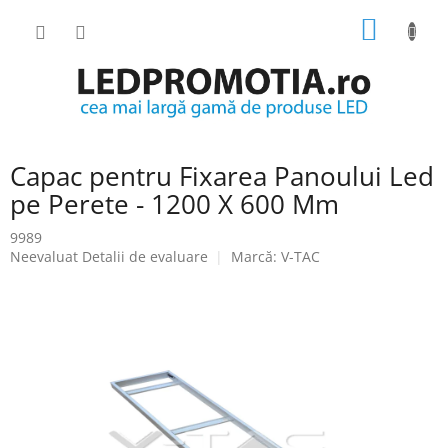
Treci
COŞ
la
conținut
DE
CUMPĂ
Capac pentru Fixarea Panoului Led
pe Perete - 1200 X 600 Mm
9989
Evaluarea
Neevaluat
Detalii de evaluare
Marcă:
V-TAC
medie
a
produsului
este
0.0
din
5
stele.