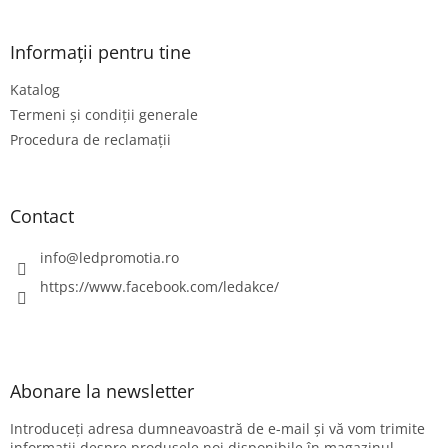
u
b
s
Informații pentru tine
o
Katalog
l
Termeni și condiții generale
Procedura de reclamații
Contact
info
@
ledpromotia.ro
https://www.facebook.com/ledakce/
Abonare la newsletter
Introduceţi adresa dumneavoastră de e-mail şi vă vom trimite
informaţii despre produsele noi disponibile în magazinul