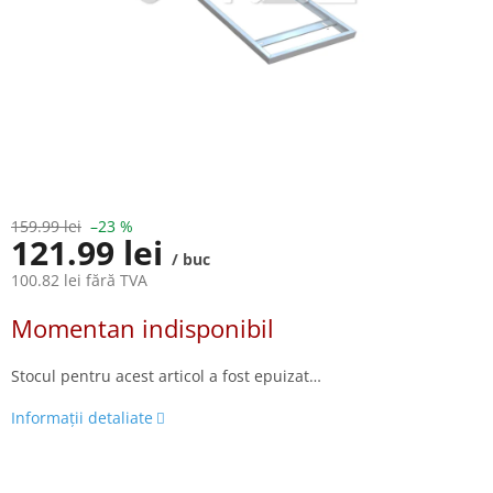
159.99 lei
–23 %
121.99 lei
/ buc
100.82 lei fără TVA
Evaluare
Momentan indisponibil
preţ:
Stocul pentru acest articol a fost epuizat…
Informaţii detaliate