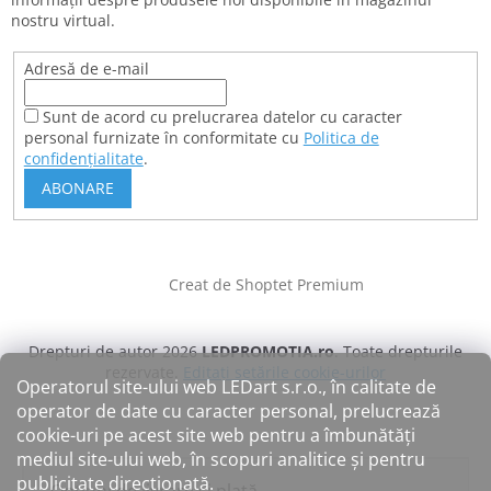
nostru virtual.
Adresă de e-mail
Sunt de acord cu prelucrarea datelor cu caracter
personal furnizate în conformitate cu
Politica de
confidențialitate
.
ABONARE
Creat de Shoptet Premium
Drepturi de autor 2026
LEDPROMOTIA.ro
. Toate drepturile
rezervate.
Editați setările cookie-urilor
Operatorul site-ului web LEDart s.r.o., în calitate de
operator de date cu caracter personal, prelucrează
cookie-uri pe acest site web pentru a îmbunătăți
mediul site-ului web, în scopuri analitice și pentru
publicitate direcționată.
Opțiuni de livrare și plată