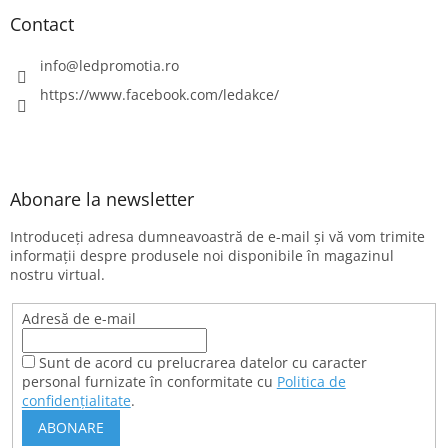
ă
r
Contact
i
l
info
@
ledpromotia.ro
o
r
https://www.facebook.com/ledakce/
Abonare la newsletter
Introduceţi adresa dumneavoastră de e-mail şi vă vom trimite
informaţii despre produsele noi disponibile în magazinul
nostru virtual.
Adresă de e-mail
Sunt de acord cu prelucrarea datelor cu caracter
personal furnizate în conformitate cu
Politica de
confidențialitate
.
ABONARE