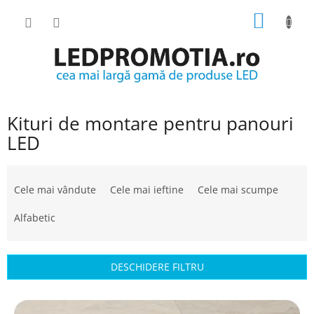
Treci
COŞ
la
conținut
DE
CUMPĂ
Kituri de montare pentru panouri
LED
S
e
Cele mai vândute
Cele mai ieftine
Cele mai scumpe
l
e
Alfabetic
c
t
a
DESCHIDERE FILTRU
r
e
L
a