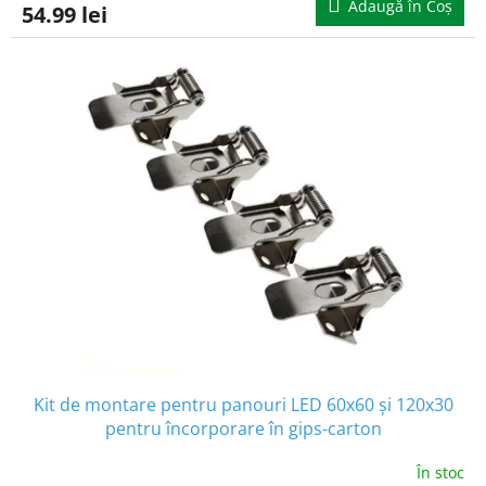
Adaugă în Coş
54.99 lei
Kit de montare pentru panouri LED 60x60 și 120x30
pentru încorporare în gips-carton
[ACC+035010_11_PODTYNK]
În stoc