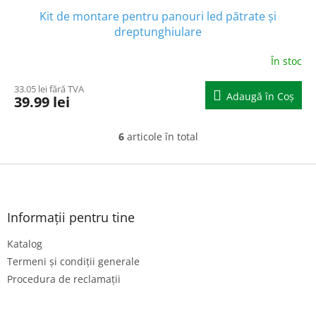
Kit de montare pentru panouri led pătrate și
dreptunghiulare
În stoc
33.05 lei fără TVA
Adaugă în Coş
39.99 lei
6
articole în total
C
o
n
S
t
u
r
b
o
s
Informații pentru tine
l
o
u
Katalog
l
l
l
Termeni și condiții generale
i
Procedura de reclamații
s
t