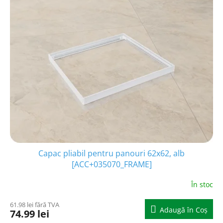
i
p
s
r
t
o
ă
d
p
u
r
s
o
u
d
l
u
u
s
i
e
Capac pliabil pentru panouri 62x62, alb
[ACC+035070_FRAME]
În stoc
61.98 lei fără TVA
Adaugă în Coş
74.99 lei