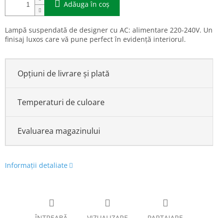
Adăuga în coş
Lampă suspendată de designer cu AC: alimentare 220-240V. Un
finisaj luxos care vă pune perfect în evidență interiorul.
Opțiuni de livrare și plată
Temperaturi de culoare
Evaluarea magazinului
Informaţii detaliate
ÎNTREABĂ
VIZUALIZARE
PARTAJARE