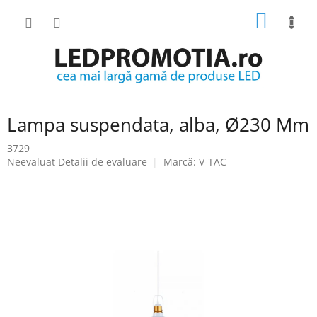
Treci
COŞ
la
conținut
DE
CUMPĂ
Lampa suspendata, alba, Ø230 Mm
3729
Evaluarea
Neevaluat
Detalii de evaluare
Marcă:
V-TAC
medie
a
produsului
este
0.0
din
5
stele.