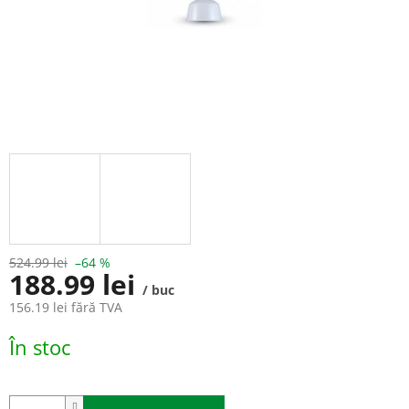
524.99 lei
–64 %
188.99 lei
/ buc
156.19 lei fără TVA
Evaluare
În stoc
preţ: