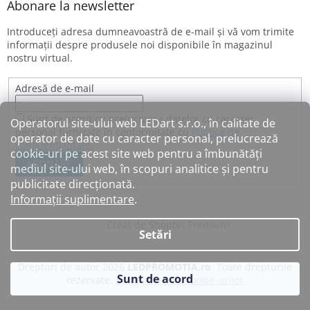
Abonare la newsletter
Introduceţi adresa dumneavoastră de e-mail şi vă vom trimite
informaţii despre produsele noi disponibile în magazinul
nostru virtual.
Adresă de e-mail
Sunt de acord cu prelucrarea datelor cu caracter
Operatorul site-ului web LEDart s.r.o., în calitate de
personal furnizate în conformitate cu
Politica de
operator de date cu caracter personal, prelucrează
confidențialitate
.
cookie-uri pe acest site web pentru a îmbunătăți
ABONARE
mediul site-ului web, în scopuri analitice și pentru
publicitate direcționată.
Informații suplimentare
.
Creat de Shoptet Premium
Setări
Drepturi de autor 2026
LEDPROMOTIA.ro
. Toate drepturile
Sunt de acord
rezervate.
Editați setările cookie-urilor