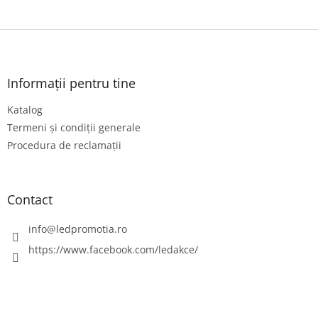
S
u
b
s
Informații pentru tine
o
Katalog
l
Termeni și condiții generale
Procedura de reclamații
Contact
info
@
ledpromotia.ro
https://www.facebook.com/ledakce/