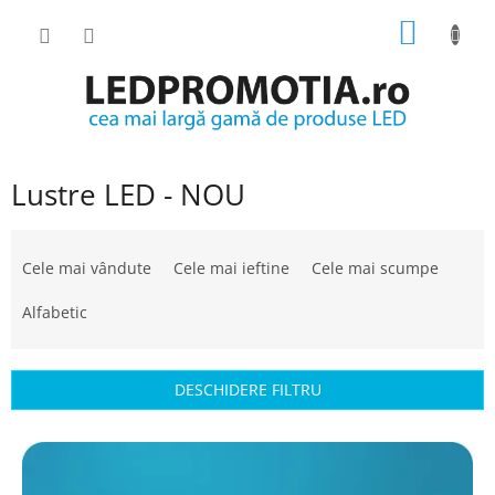
Treci
COŞ
la
conținut
DE
CUMPĂ
Lustre LED - NOU
S
e
Cele mai vândute
Cele mai ieftine
Cele mai scumpe
l
e
Alfabetic
c
t
a
DESCHIDERE FILTRU
r
e
L
a
i
p
s