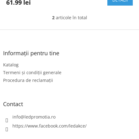
61.99 lei
2
articole în total
C
o
n
S
t
u
r
b
o
s
Informații pentru tine
l
o
u
Katalog
l
l
l
Termeni și condiții generale
i
Procedura de reclamații
s
t
ă
r
Contact
i
l
info
@
ledpromotia.ro
o
r
https://www.facebook.com/ledakce/