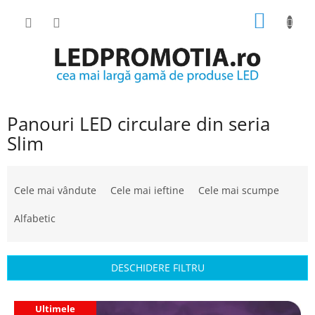
Treci
COŞ
la
conținut
DE
CUMPĂ
Panouri LED circulare din seria
Slim
S
e
Cele mai vândute
Cele mai ieftine
Cele mai scumpe
l
e
Alfabetic
c
t
a
DESCHIDERE FILTRU
r
e
L
a
Ultimele