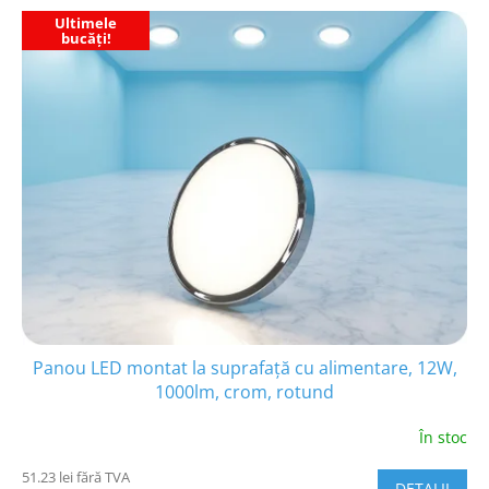
Ultimele
bucăți!
Panou LED montat la suprafață cu alimentare, 12W,
1000lm, crom, rotund
În stoc
51.23 lei fără TVA
DETALII